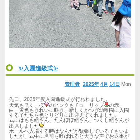
✨入園進級式✨
管理者
2025年
4月
14日
Mon
先日、2025年度入園進級式が行われました。
天気も良く、桜
のピンクもチューリップ
の赤、
白、黄色もきれいに咲き、新しくかつぎ幼稚園に入園
する子たちを色とりどりに出迎えてくれました。
式にはもも組さん、たんぽぽ組さん、つくし組さんが
出席しました
ホールへ入場する時はなんだか緊張している子もいま
したが、式中に名前を呼ばれると大きな声でお返事が